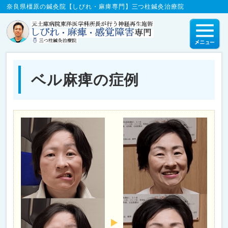
奈良県橿原の鍼灸院【しびれ・麻痺専門】三つ柱鍼灸治療院
ベル麻痺の症例