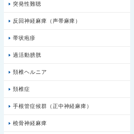
突発性難聴
反回神経麻痺（声帯麻痺）
帯状疱疹
過活動膀胱
頚椎ヘルニア
頚椎症
手根管症候群（正中神経麻痺）
橈骨神経麻痺