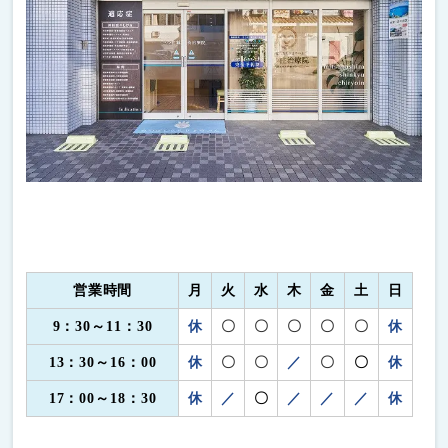
営業時間
月
火
水
木
金
土
日
9：30～11：30
休
〇
〇
〇
〇
〇
休
13：30～16：00
休
〇
〇
／
〇
〇
休
17：00～18：30
休
／
〇
／
／
／
休