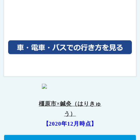
橿原市×鍼灸（はりきゅ
う）
【2020年12月時点】