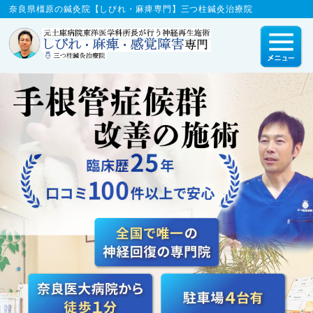
奈良県橿原の鍼灸院【しびれ・麻痺専門】三つ柱鍼灸治療院