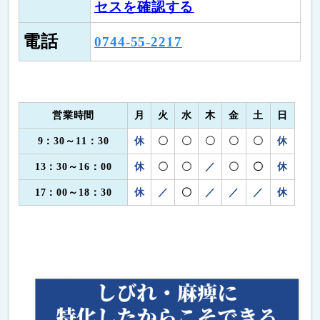
セスを確認する
電話
0744-55-2217
営業時間
月
火
水
木
金
土
日
9：30～11：30
休
〇
〇
〇
〇
〇
休
13：30～16：0
0
休
〇
〇
／
〇
〇
休
17：00～18：30
休
／
〇
／
／
／
休