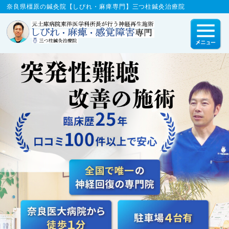
奈良県橿原の鍼灸院【しびれ・麻痺専門】三つ柱鍼灸治療院