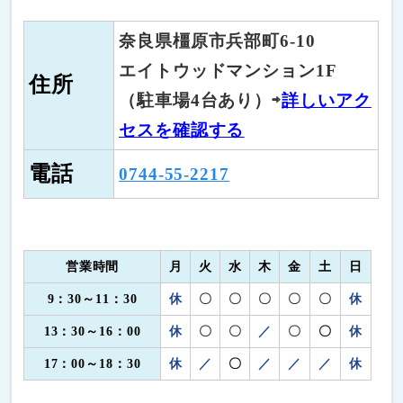
奈良県橿原市兵部町6-10
エイトウッドマンション1F
住所
（駐車場4台あり）
⇨
詳しいアク
セスを確認する
電話
0744-55-2217
営業時間
月
火
水
木
金
土
日
9：30～11：30
休
〇
〇
〇
〇
〇
休
13：30～16：0
0
休
〇
〇
／
〇
〇
休
17：00～18：30
休
／
〇
／
／
／
休