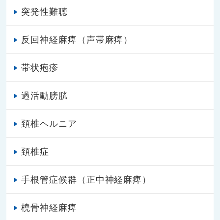
突発性難聴
反回神経麻痺（声帯麻痺）
帯状疱疹
過活動膀胱
頚椎ヘルニア
頚椎症
手根管症候群（正中神経麻痺）
橈骨神経麻痺