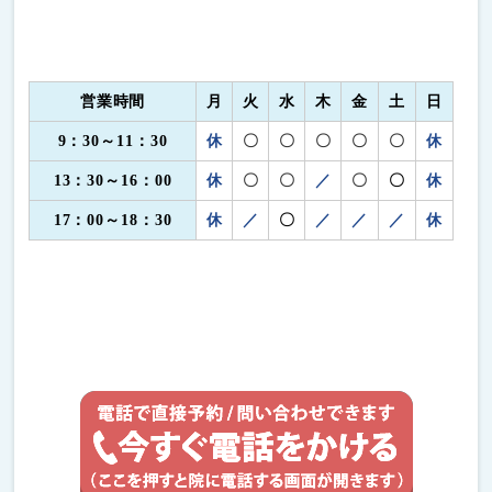
営業時間
月
火
水
木
金
土
日
9：30～11：30
休
〇
〇
〇
〇
〇
休
13：30～16：00
休
〇
〇
／
〇
〇
休
17：00～18：30
休
／
〇
／
／
／
休