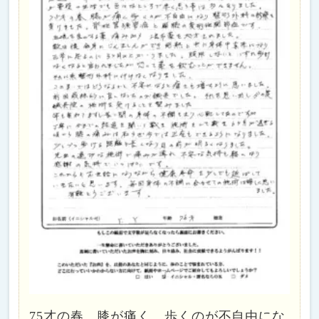
75才の春、膝が痛く、歩くのが不自由にな