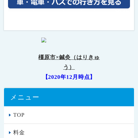
橿原市×鍼灸（はりきゅ
う）
【2020年12月時点】
メニュー
TOP
料金