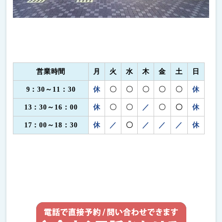
営業時間
月
火
水
木
金
土
日
9：30～11：30
休
〇
〇
〇
〇
〇
休
13：30～16：00
休
〇
〇
／
〇
〇
休
17：00～18：30
休
／
〇
／
／
／
休