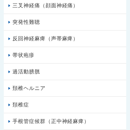
三叉神経痛（顔面神経痛）
突発性難聴
反回神経麻痺（声帯麻痺）
帯状疱疹
過活動膀胱
頚椎ヘルニア
頚椎症
手根管症候群（正中神経麻痺）